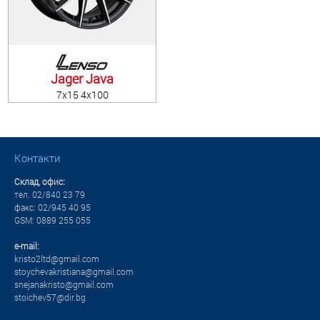
Налягане на въздуха в гумите
УСЛУГИ
Баланс на автомобилните гуми
Jager Java
7x15 4x100
Контакти
Склад, офис:
тел. 02/840 23 79
факс: 02/945 40 95
GSM: 0889 255 055
e-mail:
kristo2ltd@gmail.com
stoychevakristiana@gmail.com
snejanakristo@gmail.com
stoichev57@dir.bg