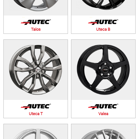
Talos
Uteca B
Uteca T
Valea