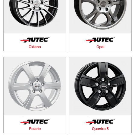
Oktano
Opal
Polaric
Quantro 5