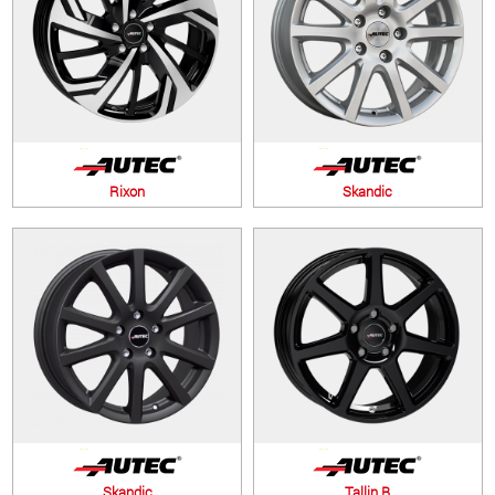
Rixon
Skandic
Skandic
Tallin B