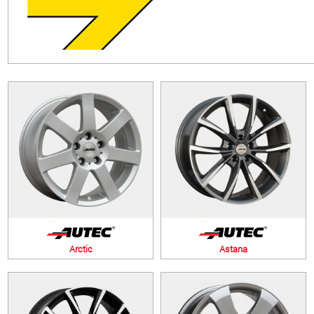
Налягане на въздуха в гумите
УСЛУГИ
Баланс на автомобилните гуми
Arctic
Astana