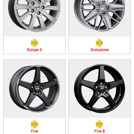
Europe S
Evoluzione
Five
Five B